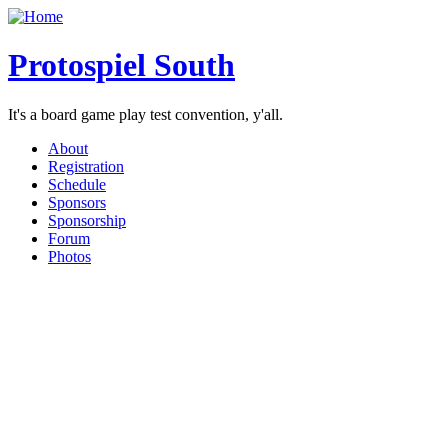
Protospiel South
It's a board game play test convention, y'all.
About
Registration
Schedule
Sponsors
Sponsorship
Forum
Photos