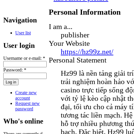
Personal Information
Navigation
I am a...
User list
publisher
Your Website
User login
https://hz99z.net/
Username or e-mail:
*
Personal Statement
Password:
*
Hz99 là nền tảng giải tr
trải nghiệm hoàn hảo với
casino trực tiếp sống đ
Create new
với tỷ lệ kèo cập nhật t
account
Request new
đại, tối ưu cho cả máy t
password
tương tác liền mạch. Hệ
Who's online
hỗ trợ nhiều phương th
bạch. Đặc biệt, Hz99 lu
There are currently
6