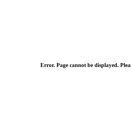
Error. Page cannot be displayed. Pleas