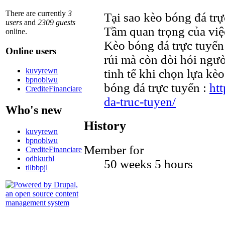
There are currently
3
Tại sao kèo bóng đá trự
users
and
2309 guests
Tầm quan trọng của vi
online.
Kèo bóng đá trực tuyến
Online users
rủi mà còn đòi hỏi ngườ
kuvyrewn
tinh tế khi chọn lựa kè
bpnoblwu
bóng đá trực tuyến :
ht
CrediteFinanciare
da-truc-tuyen/
Who's new
History
kuvyrewn
bpnoblwu
Member for
CrediteFinanciare
odhkurhl
50 weeks 5 hours
tllbbpjl