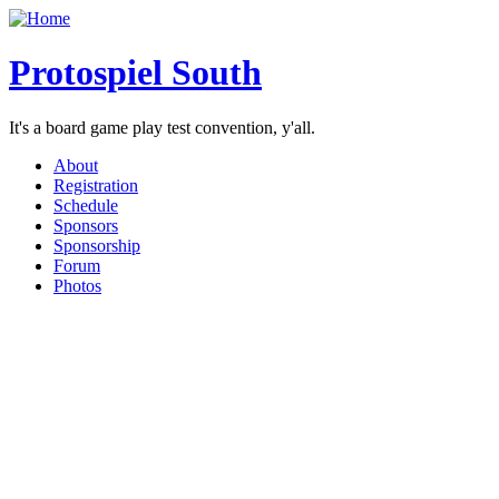
Protospiel South
It's a board game play test convention, y'all.
About
Registration
Schedule
Sponsors
Sponsorship
Forum
Photos