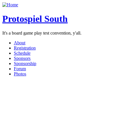
Protospiel South
It's a board game play test convention, y'all.
About
Registration
Schedule
Sponsors
Sponsorship
Forum
Photos