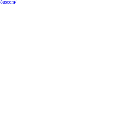
p88uscom/