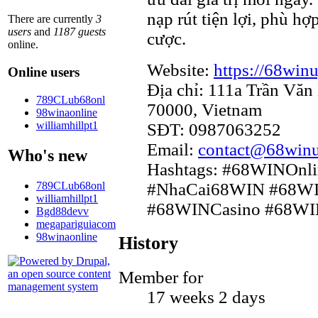
nạp rút tiện lợi, phù hợ
There are currently
3
users
and
1187 guests
cược.
online.
Website:
https://68win
Online users
Địa chỉ: 111a Trần Vă
789CLub68onl
70000, Vietnam
98winaonline
williamhillpt1
SĐT: 0987063252
Email:
contact@68winu
Who's new
Hashtags: #68WINOn
789CLub68onl
#NhaCai68WIN #68W
williamhillpt1
#68WINCasino #68W
Bgd88devv
megapariguiacom
98winaonline
History
Member for
17 weeks 2 days