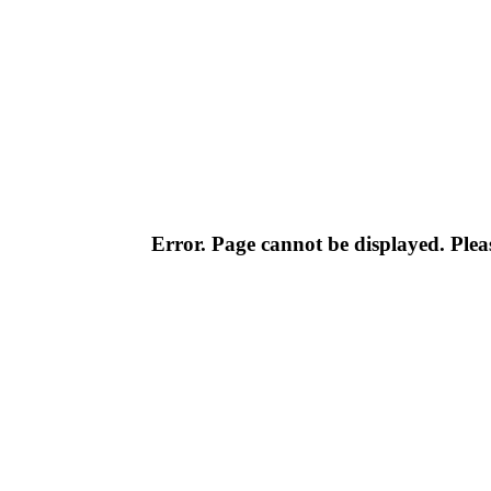
Error. Page cannot be displayed. Pleas