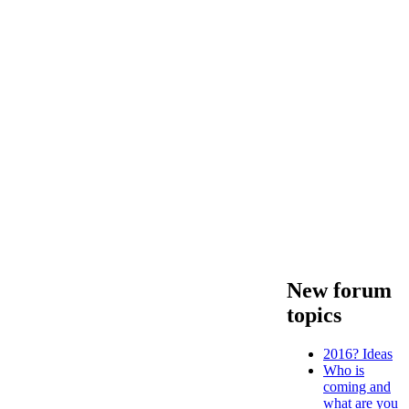
New forum
topics
2016? Ideas
Who is
coming and
what are you