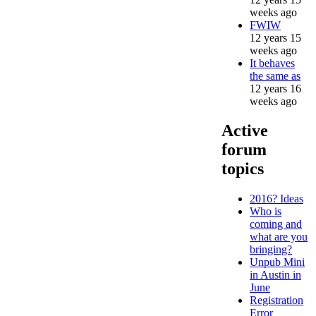
weeks ago
FWIW
12 years 15
weeks ago
It behaves
the same as
12 years 16
weeks ago
Active
forum
topics
2016? Ideas
Who is
coming and
what are you
bringing?
Unpub Mini
in Austin in
June
Registration
Error