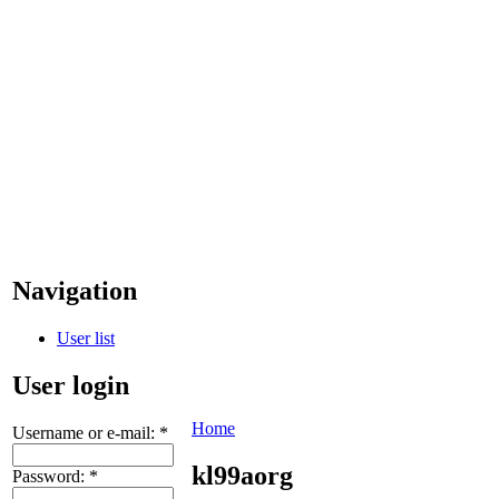
Navigation
User list
User login
Home
Username or e-mail:
*
kl99aorg
Password:
*