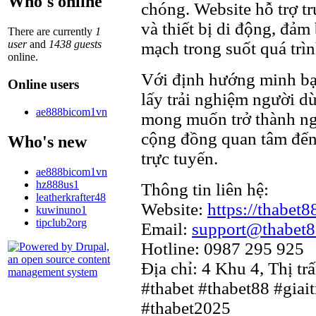
Who's online
chóng. Website hỗ trợ tr
và thiết bị di động, đảm
There are currently
1
user
and
1438 guests
mạch trong suốt quá trì
online.
Với định hướng minh bạc
Online users
lấy trải nghiệm người 
ae888bicom1vn
mong muốn trở thành ng
cộng đồng quan tâm đến t
Who's new
trực tuyến.
ae888bicom1vn
hz888us1
Thông tin liên hệ:
leatherkrafter48
Website:
https://thabet8
kuwinuno1
tipclub2org
Email:
support@thabet8
Hotline: 0987 295 925
Địa chỉ: 4 Khu 4, Thị t
#thabet #thabet88 #giai
#thabet2025