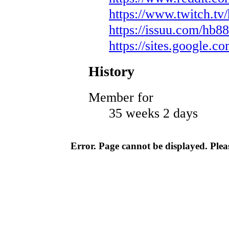
https://www.twitch.tv
https://issuu.com/hb8
https://sites.google.
History
Member for
35 weeks 2 days
Error. Page cannot be displayed. Pleas