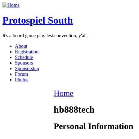
Protospiel South
It's a board game play test convention, y'all.
About
Registration
Schedule
Sponsors
Sponsorship
Forum
Photos
Home
hb888tech
Personal Information