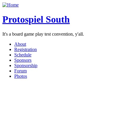
Protospiel South
It's a board game play test convention, y'all.
About
Registration
Schedule
Sponsors
Sponsorship
Forum
Photos