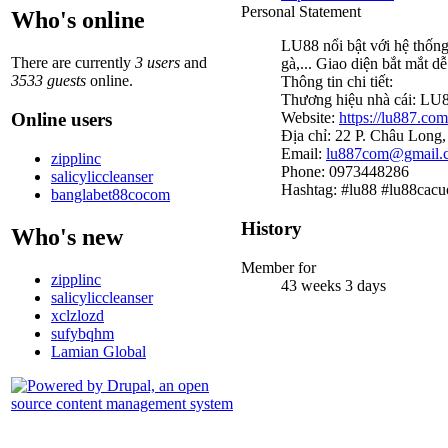
Personal Statement
Who's online
LU88 nổi bật với hệ thống 
There are currently
3 users
and
gà,... Giao diện bắt mắt 
3533 guests
online.
Thông tin chi tiết:
Thương hiệu nhà cái: LU
Online users
Website:
https://lu887.com
Địa chỉ: 22 P. Châu Long
Email:
lu887com@gmail.
zipplinc
Phone: 0973448286
salicyliccleanser
Hashtag: #lu88 #lu88cacu
banglabet88cocom
History
Who's new
Member for
zipplinc
43 weeks 3 days
salicyliccleanser
xclzlozd
sufybqhm
Lamian Global