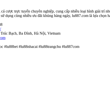
cá cược trực tuyến chuyên nghiệp, cung cấp nhiều loại hình giải trí như
dễ sử dụng cùng nhiều ưu đãi khủng hàng ngày, lu887.com là lựa chọn h
88
/
, Trúc Bạch, Ba Đình, Hà Nội, Vietnam
com
oc #lu88bet #lu88nhacai #lu88trangchu #lu887com