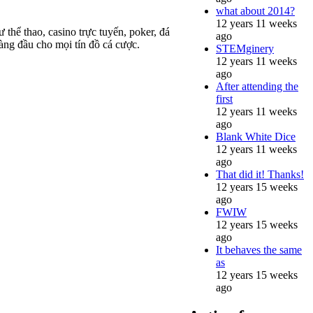
what about 2014?
12 years 11 weeks
 thể thao, casino trực tuyến, poker, đá
ago
àng đầu cho mọi tín đồ cá cược.
STEMginery
12 years 11 weeks
ago
After attending the
first
12 years 11 weeks
ago
Blank White Dice
12 years 11 weeks
ago
That did it! Thanks!
12 years 15 weeks
ago
FWIW
12 years 15 weeks
ago
It behaves the same
as
12 years 15 weeks
ago