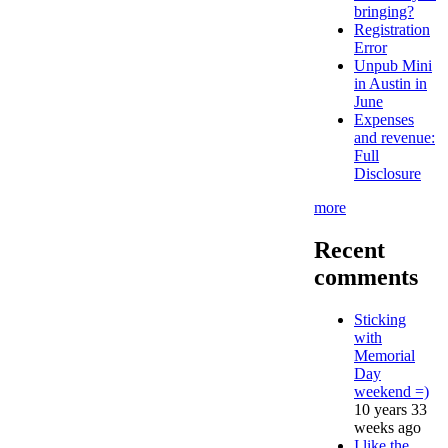
bringing?
Registration
Error
Unpub Mini
in Austin in
June
Expenses
and revenue:
Full
Disclosure
more
Recent
comments
Sticking
with
Memorial
Day
weekend =)
10 years 33
weeks ago
I like the