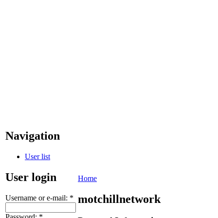
Navigation
User list
User login
Home
motchillnetwork
Username or e-mail:
*
Password:
*