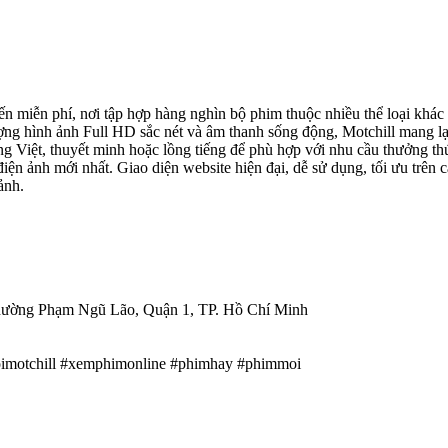
ến miễn phí, nơi tập hợp hàng nghìn bộ phim thuộc nhiều thể loại khác
lượng hình ảnh Full HD sắc nét và âm thanh sống động, Motchill mang l
g Việt, thuyết minh hoặc lồng tiếng để phù hợp với nhu cầu thưởng th
n ảnh mới nhất. Giao diện website hiện đại, dễ sử dụng, tối ưu trên cả
ảnh.
hường Phạm Ngũ Lão, Quận 1, TP. Hồ Chí Minh
imotchill #xemphimonline #phimhay #phimmoi