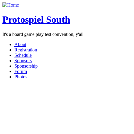
Protospiel South
It's a board game play test convention, y'all.
About
Registration
Schedule
Sponsors
Sponsorship
Forum
Photos