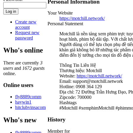
Personal Information
Your Website
https://motchill.network/
Create new
Personal Statement
account
Request new
Motchill là nền tảng xem phim trực tuy
password
hoạt hình, phim bộ dài tập. Với chất 
Người dùng có thể lựa chọn phụ đề tiến
Who's online
khán giả không bỏ lỡ những tác phẩm điệ
điểm đến lý tưởng cho mọi tín đồ điện 
There are currently
3
Thông Tin Liên Hệ
users
and
1672 guests
Thương hiệu: Motchill
online.
Website:
https://motchill.network/
Email: support@motchill.network
Online users
Hotline: 0908 364 129
Địa chỉ: 72 Đường Trần Hưng Đạo, P
fly8889comm
Zipcode: 700000
haywin1
Hashtags
hitclubvinsacom
#Motchill #xemphimMotchill #phimmo
Who's new
History
Member for
fly8889comm