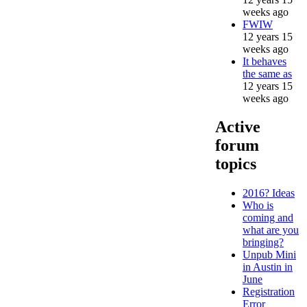
weeks ago
FWIW
12 years 15
weeks ago
It behaves
the same as
12 years 15
weeks ago
Active
forum
topics
2016? Ideas
Who is
coming and
what are you
bringing?
Unpub Mini
in Austin in
June
Registration
Error