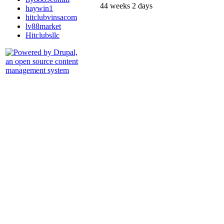
44 weeks 2 days
haywin1
hitclubvinsacom
lv88market
Hitclubsllc