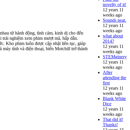
novelty of it!
12 years 11
weeks ago
Sounds neat.
12 years 11
weeks ago
 nhau từ hành động, tình cảm, kinh dị cho đến
what about
ại trải nghiệm xem phim mượt mà, hấp dẫn.
2014?
ức. Kho phim luôn được cập nhật liên tục, giúp
12 years 11
 máy tính và điện thoại, biến Motchill trở thành
weeks ago
STEMginery
12 years 11
weeks ago
After
attending the
first
12 years 11
weeks ago
Blank White
Dice
12 years 11
weeks ago
That did it!
Thanks!
12 years 15