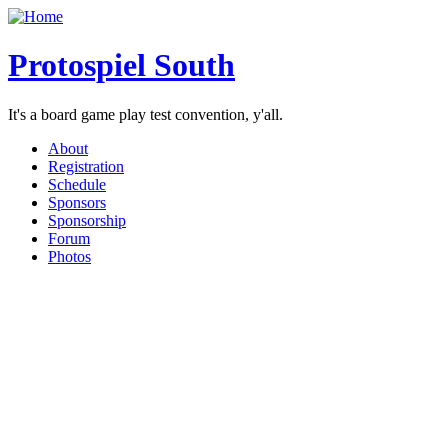
Protospiel South
It's a board game play test convention, y'all.
About
Registration
Schedule
Sponsors
Sponsorship
Forum
Photos