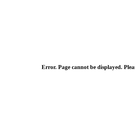
Error. Page cannot be displayed. Pleas