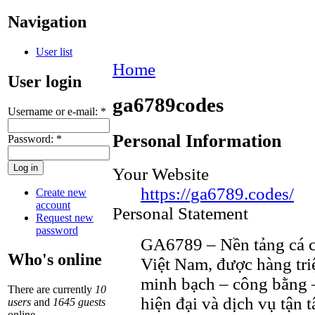
Navigation
User list
Home
User login
ga6789codes
Username or e-mail:
*
Personal Information
Password:
*
Your Website
https://ga6789.codes/
Create new
account
Personal Statement
Request new
password
GA6789 – Nền tảng cá c
Who's online
Việt Nam, được hàng tri
minh bạch – công bằng 
There are currently
10
hiện đại và dịch vụ tận
users
and
1645 guests
online.