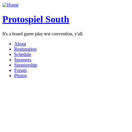
Protospiel South
It's a board game play test convention, y'all.
About
Registration
Schedule
Sponsors
Sponsorship
Forum
Photos