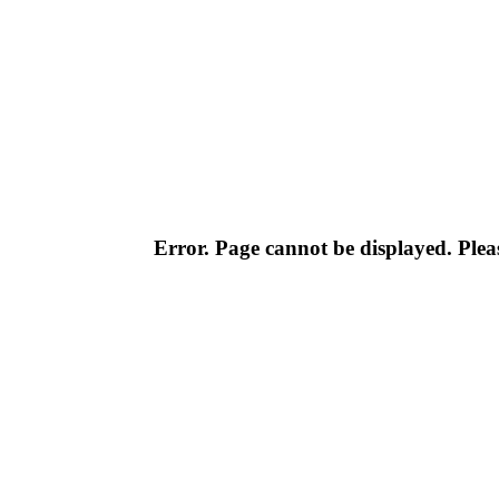
Error. Page cannot be displayed. Pleas