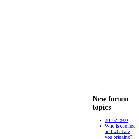
New forum
topics
2016? Ideas
Who is coming
and what are
you bringing?