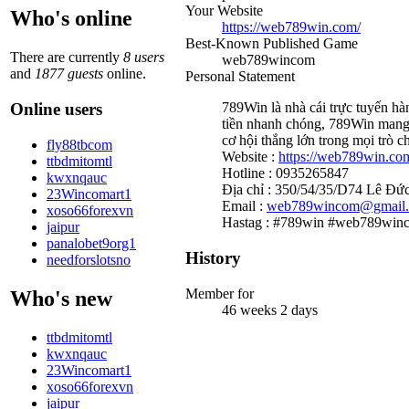
Your Website
Who's online
https://web789win.com/
Best-Known Published Game
There are currently
8 users
web789wincom
and
1877 guests
online.
Personal Statement
Online users
789Win là nhà cái trực tuyến hàn
tiền nhanh chóng, 789Win mang 
cơ hội thắng lớn trong mọi trò ch
fly88tbcom
Website :
https://web789win.co
ttbdmitomtl
Hotline : 0935265847
kwxnqauc
Địa chỉ : 350/54/35/D74 Lê Đ
23Wincomart1
Email :
web789wincom@gmail
xoso66forexvn
Hastag : #789win #web789win
jaipur
panalobet9org1
History
needforslotsno
Member for
Who's new
46 weeks 2 days
ttbdmitomtl
kwxnqauc
23Wincomart1
xoso66forexvn
jaipur