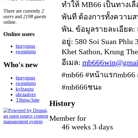
ทำให้ MB66 เป็นทางเลื
There are currently
2
พันที ต้องการทั้งความ
users
and
2198 guests
online.
พัน. ข้อมูลรายละเอียด: 
Online users
อยู่: 580 Soi Suan Phl
hpzynpuq
Khet Sathon, Krung Th
rwmidgjm
อีเมล:
mb666win@gmai
Who's new
#mb66 #หน้าแรกmb66 #
hpzynpuq
rwmidgjm
#mb666ชนะ
kvfzaqzq
aliciaalves
33bmw3site
History
Member for
46 weeks 3 days