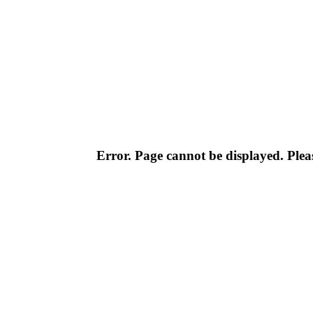
Error. Page cannot be displayed. Pleas