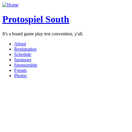
Protospiel South
It's a board game play test convention, y'all.
About
Registration
Schedule
Sponsors
Sponsorship
Forum
Photos