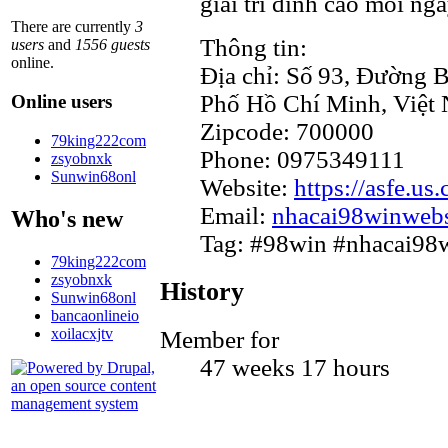
giải trí đỉnh cao mỗi ng
There are currently
3
Thông tin:
users
and
1556 guests
online.
Địa chỉ: Số 93, Đường B
Phố Hồ Chí Minh, Việt
Online users
Zipcode: 700000
79king222com
Phone: 0975349111
zsyobnxk
Sunwin68onl
Website:
https://asfe.us
Email:
nhacai98winweb
Who's new
Tag: #98win #nhacai98
79king222com
zsyobnxk
History
Sunwin68onl
bancaonlineio
xoilacxjtv
Member for
47 weeks 17 hours