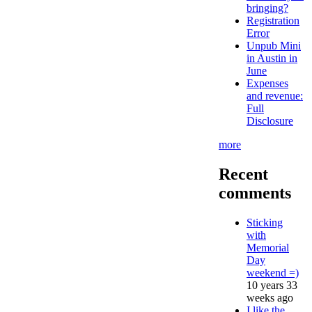
bringing?
Registration
Error
Unpub Mini
in Austin in
June
Expenses
and revenue:
Full
Disclosure
more
Recent
comments
Sticking
with
Memorial
Day
weekend =)
10 years 33
weeks ago
I like the