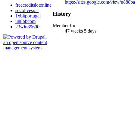
https://sites.google.com/view/u888ba
freecreditslotonline
socolivespic
History
1xbitportugal
u88bbcom
Member for
23win89600
47 weeks 5 days