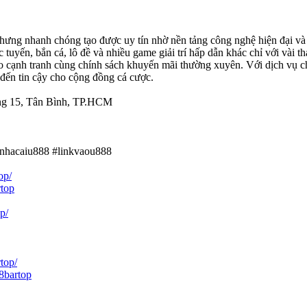
nhưng nhanh chóng tạo được uy tín nhờ nền tảng công nghệ hiện đại và
c tuyến, bắn cá, lô đề và nhiều game giải trí hấp dẫn khác chỉ với vài t
 kèo cạnh tranh cùng chính sách khuyến mãi thường xuyên. Với dịch vụ 
 đến tin cậy cho cộng đồng cá cược.
ờng 15, Tân Bình, TP.HCM
#nhacaiu888 #linkvaou888
op/
top
p/
top/
8bartop