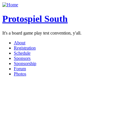
Protospiel South
It's a board game play test convention, y'all.
About
Registration
Schedule
Sponsors
Sponsorship
Forum
Photos