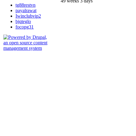
49 weeks 3 days
tg88restvn
payalrawat
Iwinclubvip2
bjqteglo
focopg31