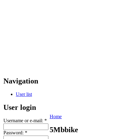
Navigation
User list
User login
Home
Username or e-mail:
*
5Mbbike
Password:
*