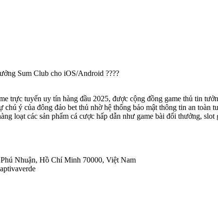
ởng Sum Club cho iOS/Android ????
e trực tuyến uy tín hàng đầu 2025, được cộng đồng game thủ tin tưở
ự chú ý của đông đảo bet thủ nhờ hệ thống bảo mật thông tin an toàn t
 hàng loạt các sản phẩm cá cược hấp dẫn như game bài đổi thưởng, slot 
, Phú Nhuận, Hồ Chí Minh 70000, Việt Nam
tivaverde