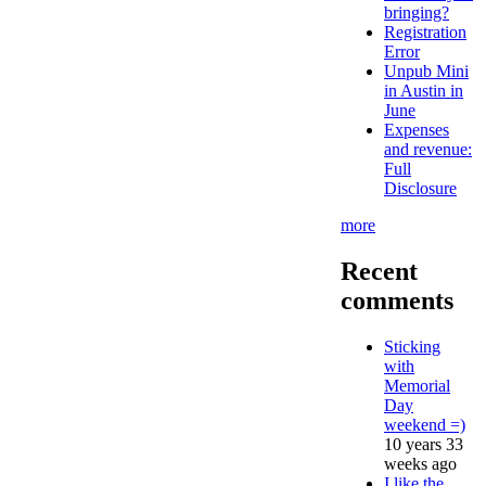
bringing?
Registration
Error
Unpub Mini
in Austin in
June
Expenses
and revenue:
Full
Disclosure
more
Recent
comments
Sticking
with
Memorial
Day
weekend =)
10 years 33
weeks ago
I like the