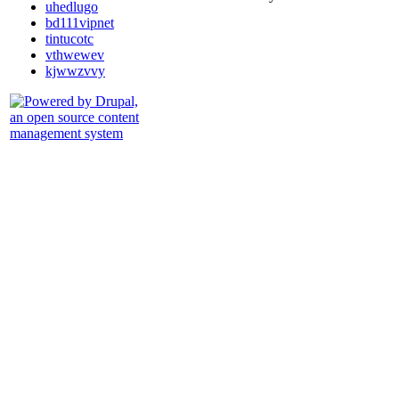
uhedlugo
bd111vipnet
tintucotc
vthwewev
kjwwzvvy