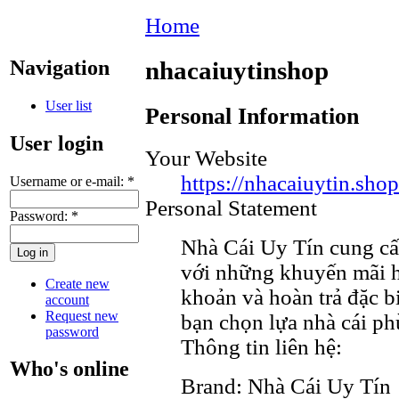
Home
Navigation
nhacaiuytinshop
User list
Personal Information
User login
Your Website
https://nhacaiuytin.shop
Username or e-mail:
*
Personal Statement
Password:
*
Nhà Cái Uy Tín cung cấp
với những khuyến mãi hấ
Create new
khoản và hoàn trả đặc bi
account
Request new
bạn chọn lựa nhà cái ph
password
Thông tin liên hệ:
Who's online
Brand: Nhà Cái Uy Tín