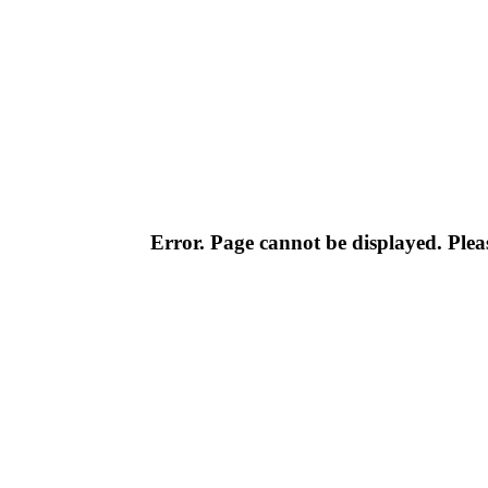
Error. Page cannot be displayed. Pleas