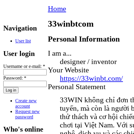
Home
33winbtcom
Navigation
Personal Information
User list
I am a...
User login
designer / inventor
Username or e-mail:
*
Your Website
https://33winbt.com/
Password:
*
Personal Statement
33WIN không chỉ đơn th
Create new
account
tuyến, mà còn là người 
Request new
thử thách và cơ hội chiế
password
chơi tại Việt Nam. Với 
Who's online
nghệ, dịch vụ và các ch