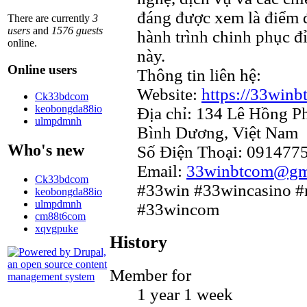
đáng được xem là điểm 
There are currently
3
users
and
1576 guests
hành trình chinh phục đ
online.
này.
Online users
Thông tin liên hệ:
Website:
https://33winb
Ck33bdcom
keobongda88io
Địa chỉ: 134 Lê Hồng P
ulmpdmnh
Bình Dương, Việt Nam
Who's new
Số Điện Thoại: 091477
Email:
33winbtcom@gm
Ck33bdcom
#33win #33wincasino 
keobongda88io
ulmpdmnh
#33wincom
cm88t6com
xqvgpuke
History
Member for
1 year 1 week