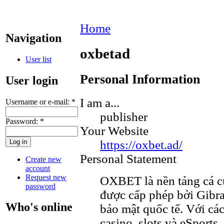
Home
Navigation
oxbetad
User list
Personal Information
User login
I am a...
Username or e-mail:
*
publisher
Password:
*
Your Website
https://oxbet.ad/
Personal Statement
Create new
account
Request new
OXBET là nền tảng cá c
password
được cấp phép bởi Gibra
Who's online
bảo mật quốc tế. Với các
casino, slots và eSport