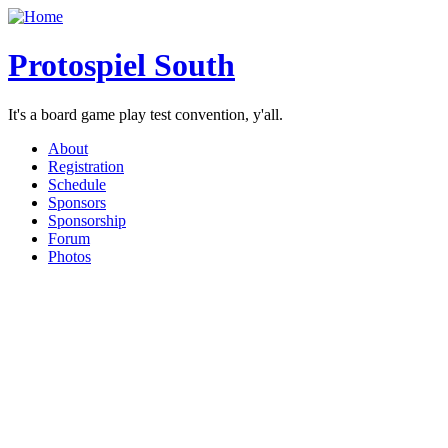
Protospiel South
It's a board game play test convention, y'all.
About
Registration
Schedule
Sponsors
Sponsorship
Forum
Photos