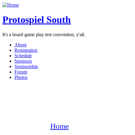
Protospiel South
It's a board game play test convention, y'all.
About
Registration
Schedule
Sponsors
Sponsorship
Forum
Photos
Home