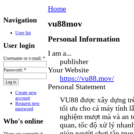
Home
Navigation
vu88mov
User list
Personal Information
User login
I am a...
Username or e-mail:
*
publisher
Your Website
Password:
*
https://vu88.mov/
Personal Statement
Create new
account
VU88 được xây dựng trên
Request new
tối ưu cho cả máy tính lẫ
password
nghiệm mượt mà và an to
Who's online
quan, tốc độ xử lý nha
giúp người chơi tập tru
There are currently
6