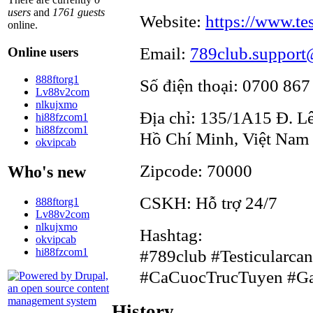
users
and
1761 guests
Website:
https://www.te
online.
Email:
789club.suppor
Online users
888ftorg1
Số điện thoại: 0700 867
Lv88v2com
nlkujxmo
Địa chỉ: 135/1A15 Đ. L
hi88fzcom1
hi88fzcom1
Hồ Chí Minh, Việt Nam
okvipcab
Zipcode: 70000
Who's new
CSKH: Hỗ trợ 24/7
888ftorg1
Lv88v2com
nlkujxmo
Hashtag:
okvipcab
hi88fzcom1
#789club #Testicularca
#CaCuocTrucTuyen #G
History