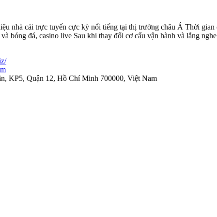
ệu nhà cái trực tuyến cực kỳ nổi tiếng tại thị trường châu Á Thời gi
và bóng đá, casino live Sau khi thay đổi cơ cấu vận hành và lắng nghe
iz/
om
ân, KP5, Quận 12, Hồ Chí Minh 700000, Việt Nam