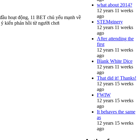
what about 2014?
12 years 11 weeks
ago
an đầu hoạt động, 11 BET chủ yếu mạnh về
STEMginery
 ý kiến phản hồi từ người chơi
12 years 11 weeks
ago
After attending the
first
12 years 11 weeks
ago
Blank White Dice
12 years 11 weeks
ago
That did it! Thanks!
12 years 15 weeks
ago
FWIW
12 years 15 weeks
ago
It behaves the same
as
12 years 15 weeks
ago