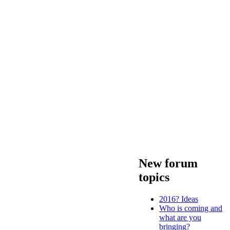
New forum
topics
2016? Ideas
Who is coming and
what are you
bringing?