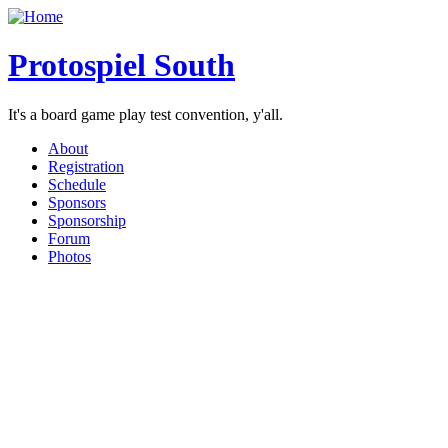
Protospiel South
It's a board game play test convention, y'all.
About
Registration
Schedule
Sponsors
Sponsorship
Forum
Photos