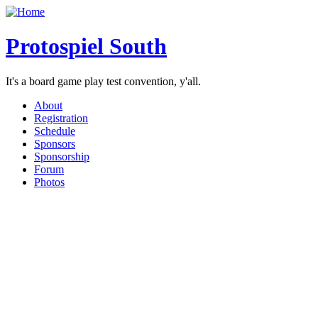
Protospiel South
It's a board game play test convention, y'all.
About
Registration
Schedule
Sponsors
Sponsorship
Forum
Photos