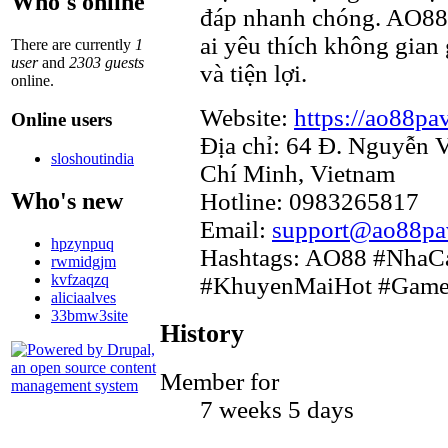
Who's online
đáp nhanh chóng. AO88 
ai yêu thích không gian 
There are currently
1
user
and
2303 guests
và tiện lợi.
online.
Website:
https://ao88pa
Online users
Địa chỉ: 64 Đ. Nguyễn
sloshoutindia
Chí Minh, Vietnam
Who's new
Hotline: 0983265817
Email:
support@ao88pa
hpzynpuq
Hashtags: AO88 #NhaC
rwmidgjm
kvfzaqzq
#KhuyenMaiHot #Game
aliciaalves
33bmw3site
History
Member for
7 weeks 5 days