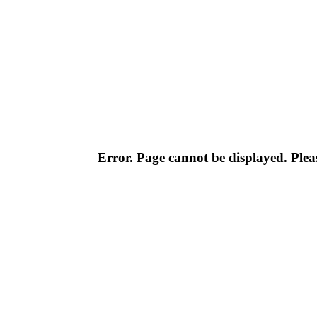
Error. Page cannot be displayed. Pleas