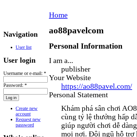
Home
ao88pavelcom
Navigation
Personal Information
User list
User login
I am a...
publisher
Username or e-mail:
*
Your Website
https://ao88pavel.com/
Password:
*
Personal Statement
Khám phá sân chơi AO88
Create new
account
cùng tỷ lệ thưởng hấp d
Request new
giúp người chơi dễ dàng
password
mọi nơi. Đội ngũ hỗ trợ 