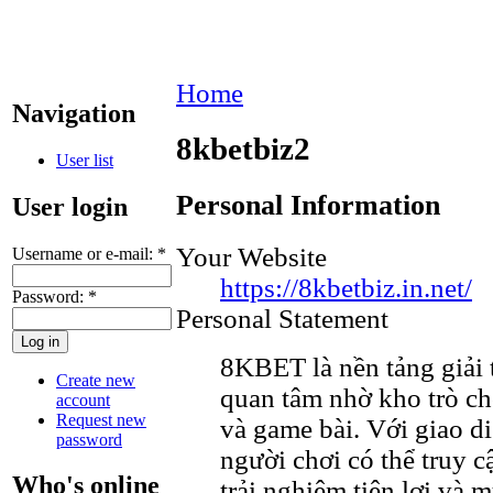
Home
Navigation
8kbetbiz2
User list
Personal Information
User login
Your Website
Username or e-mail:
*
https://8kbetbiz.in.net/
Password:
*
Personal Statement
8KBET là nền tảng giải 
Create new
quan tâm nhờ kho trò ch
account
Request new
và game bài. Với giao di
password
người chơi có thể truy c
Who's online
trải nghiệm tiện lợi và m