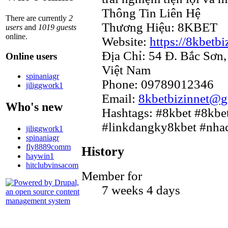
Thông Tin Liên Hệ
There are currently
2
Thương Hiệu: 8KBET
users
and
1019 guests
online.
Website:
https://8kbetbiz
Địa Chỉ: 54 Đ. Bắc Sơn
Online users
Việt Nam
spinaniagr
Phone: 09789012346
jiliggwork1
Email:
8kbetbizinnet@g
Who's new
Hashtags: #8kbet #8kbe
#linkdangky8kbet #nha
jiliggwork1
spinaniagr
fly8889comm
History
haywin1
hitclubvinsacom
Member for
7 weeks 4 days