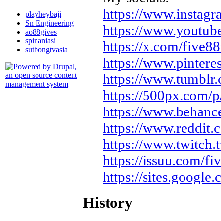
https://www.instagr
playheybaji
Sn Engineering
https://www.youtub
ao88gives
spinaniasi
https://x.com/five8
sutbongtvasia
https://www.pintere
https://www.tumblr
https://500px.com/p
https://www.behance
https://www.reddit.
https://www.twitch.
https://issuu.com/fi
https://sites.google
History