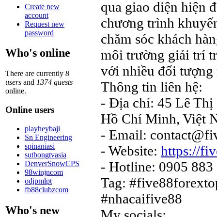
qua giao diện hiện đ
Create new
account
chương trình khuyế
Request new
password
chăm sóc khách hàn
Who's online
môi trường giải trí 
với nhiều đối tượng
There are currently
8
users
and
1374 guests
Thông tin liên hệ:
online.
- Địa chỉ: 45 Lê Th
Online users
Hồ Chí Minh, Việt
playheybaji
- Email: contact@fi
Sn Engineering
spinaniasi
- Website:
https://fi
sutbongtvasia
- Hotline: 0905 883
DenverSnowCPS
98winjncom
Tag: #five88forexto
odjpmlpt
fb88clubzcom
#nhacaifive88
Who's new
My socials: