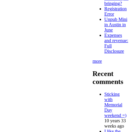
bringing?
Registration
Error
Unpub Mini
in Austin in
June
Expenses
and revenue:
Full
Disclosure
more
Recent
comments
Sticking
with
Memorial
Day
weekend =)
10 years 33
weeks ago
I like the