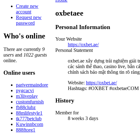
Create new
account
oxbetaee
Request new
password
Personal Information
Who's online
Your Website
https://oxbet.ae/
There are currently
9
Personal Statement
users
and
1022 guests
online.
oxbet.ae xây dựng trải nghiệm giải 
các sảnh thể thao, casino live, bắn
Online users
chính sách bảo mật thông tin rõ ràng
Website:
https://oxbet.ae/
parivermaindore
Hashtags: #OXBET #oxbetaeCO
pygcacvi
m3liveplay
History
customfurnish
fb88clubz
Member for
88mlifestyle1
8 weeks 3 days
tk777betclub
Kuwinnbcom
888ftorg1