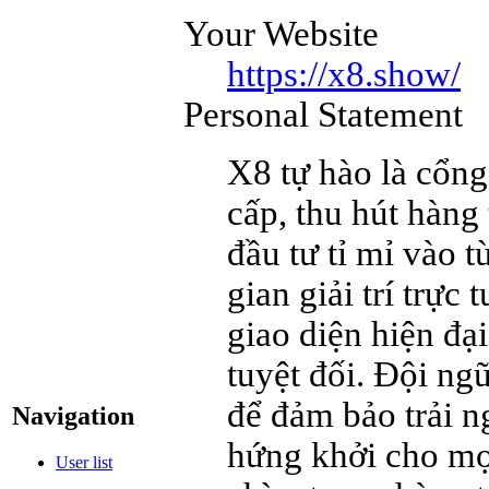
Your Website
https://x8.show/
Personal Statement
X8 tự hào là cổng
cấp, thu hút hàng 
đầu tư tỉ mỉ vào 
gian giải trí trực
giao diện hiện đạ
tuyệt đối. Đội ng
để đảm bảo trải n
Navigation
hứng khởi cho mọ
User list