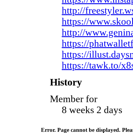
http://freestyler
https://www.sko
http://www.genin
https://phatwall
https://illust.day
https://tawk.to/x
History
Member for
8 weeks 2 days
Error. Page cannot be displayed. Pleas