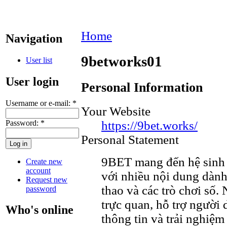
Home
Navigation
9betworks01
User list
User login
Personal Information
Username or e-mail:
*
Your Website
Password:
*
https://9bet.works/
Personal Statement
9BET mang đến hệ sinh th
Create new
account
với nhiều nội dung dành
Request new
thao và các trò chơi số.
password
trực quan, hỗ trợ người
Who's online
thông tin và trải nghiệm