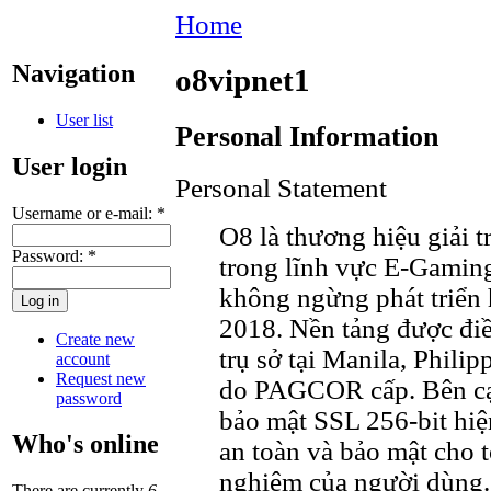
Home
Navigation
o8vipnet1
User list
Personal Information
User login
Personal Statement
Username or e-mail:
*
O8 là thương hiệu giải t
Password:
*
trong lĩnh vực E-Gamin
không ngừng phát triển 
2018. Nền tảng được đi
Create new
trụ sở tại Manila, Phili
account
Request new
do PAGCOR cấp. Bên cạ
password
bảo mật SSL 256-bit hiệ
Who's online
an toàn và bảo mật cho 
nghiệm của người dùng.
There are currently
6