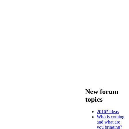
New forum
topics
2016? Ideas
Who is coming
and what are
you bringing?