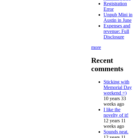
Registration
Error
Unpub Mini in
Austin in June
Expenses and
revenue: Full
Disclosure
more
Recent
comments
Sticking with
Memorial Day
weekend =)
10 years 33
weeks ago
I like the
novelty of it!
12 years 11
weeks ago
Sounds neat.
12 years 11