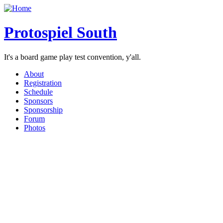
Protospiel South
It's a board game play test convention, y'all.
About
Registration
Schedule
Sponsors
Sponsorship
Forum
Photos