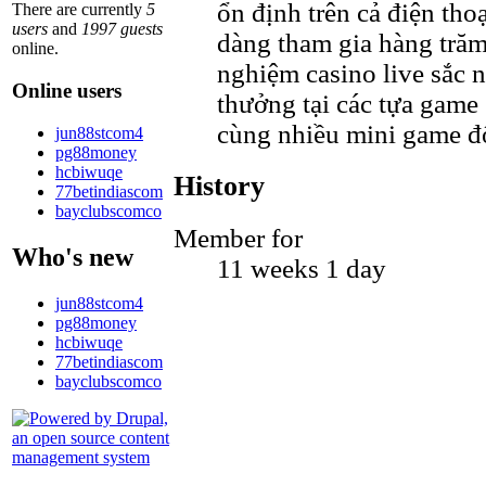
ổn định trên cả điện tho
There are currently
5
users
and
1997 guests
dàng tham gia hàng trăm 
online.
nghiệm casino live sắc n
Online users
thưởng tại các tựa game
cùng nhiều mini game đổi
jun88stcom4
pg88money
hcbiwuqe
History
77betindiascom
bayclubscomco
Member for
Who's new
11 weeks 1 day
jun88stcom4
pg88money
hcbiwuqe
77betindiascom
bayclubscomco