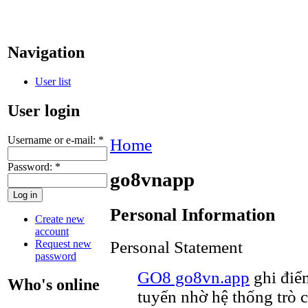
Navigation
User list
User login
Username or e-mail:
*
Home
Password:
*
go8vnapp
Personal Information
Create new
account
Request new
Personal Statement
password
GO8 go8vn.app
ghi điểm
Who's online
tuyến nhờ hệ thống trò 