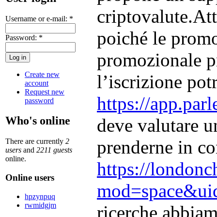
criptovalute.At
Username or e-mail:
*
poiché le promo
Password:
*
promozionale pr
Create new
l’iscrizione po
account
Request new
https://app.par
password
Who's online
deve valutare u
prenderne in co
There are currently
2
users
and
2211 guests
online.
https://london
Online users
mod=space&ui
hpzynpuq
rwmidgjm
ricerche abbiamo