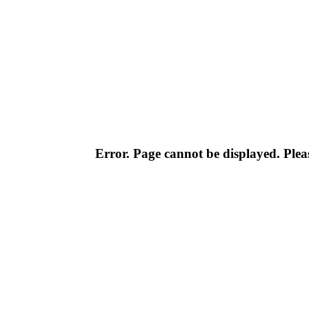
Error. Page cannot be displayed. Pleas