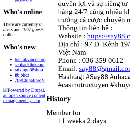
quyền lợi và sự riêng tư
hàng 24/7 cùng nhiều k
Who's online
trường cá cược chuyên ng
There are currently
0
Thông tin liên hệ :
users
and
1967 guests
Website :
https://say88.c
online.
Địa chỉ : 97 Đ. Kênh 19
Who's new
Việt Nam
Phone : 036 359 0612
hitclubvincncom
seobacklinkcom
Email:
say88@gmail.c
taixiugo88shop
ijbjbkcz
Hashtag: #Say88 #nhaca
789Club68proV
#casinotructuyen #khu
History
Member for
11 weeks 2 days