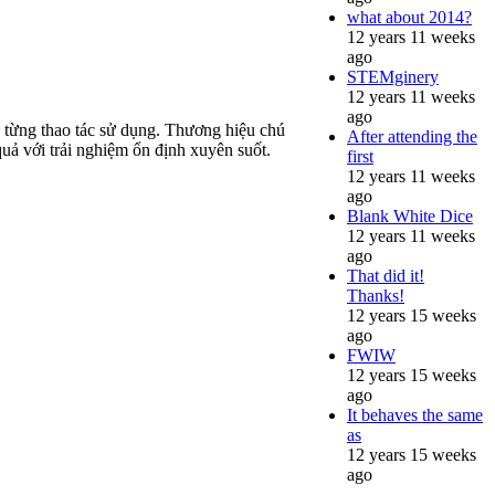
what about 2014?
12 years 11 weeks
ago
STEMginery
12 years 11 weeks
ago
rong từng thao tác sử dụng. Thương hiệu chú
After attending the
uả với trải nghiệm ổn định xuyên suốt.
first
12 years 11 weeks
ago
Blank White Dice
12 years 11 weeks
ago
That did it!
Thanks!
12 years 15 weeks
ago
FWIW
12 years 15 weeks
ago
It behaves the same
as
12 years 15 weeks
ago