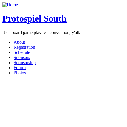
Protospiel South
It's a board game play test convention, y'all.
About
Registration
Schedule
Sponsors
Sponsorship
Forum
Photos