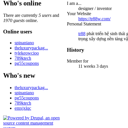
Who's online
I am a...
designer / inventor
Your Website
There are currently
5 users
and
https://tr88w.com/
1970 guests
online.
Personal Statement
Online users
tr88
phát triển hệ sinh thái 
trọng xây dựng nền tảng vậ
spinaniano
theluxurypackag...
History
tylekeowcioo
789ktech
Member for
pg55coupons
11 weeks 3 days
Who's new
theluxurypackag...
spinaniano
pg55coupons
789ktech
emxjxlqc