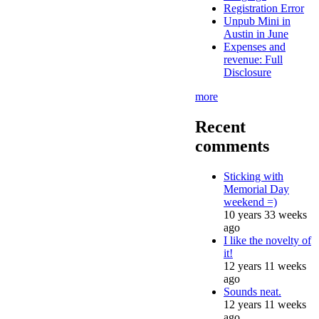
Registration Error
Unpub Mini in
Austin in June
Expenses and
revenue: Full
Disclosure
more
Recent
comments
Sticking with
Memorial Day
weekend =)
10 years 33 weeks
ago
I like the novelty of
it!
12 years 11 weeks
ago
Sounds neat.
12 years 11 weeks
ago