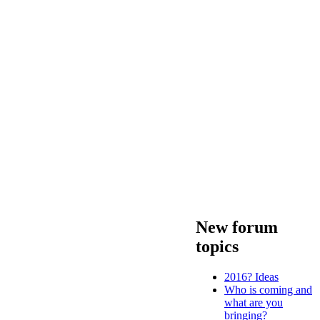
New forum
topics
2016? Ideas
Who is coming and
what are you
bringing?