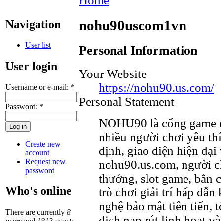
Home
nohu90uscom1vn
Navigation
User list
Personal Information
User login
Your Website
https://nohu90.us.com/
Username or e-mail:
*
Personal Statement
Password:
*
NOHU90 là cổng game đ
nhiều người chơi yêu th
Create new
định, giao diện hiện đại
account
Request new
nohu90.us.com, người ch
password
thưởng, slot game, bắn c
Who's online
trò chơi giải trí hấp d
nghệ bảo mật tiên tiến, t
There are currently
8
dịch nạp rút linh hoạt 
users
and
1813 guests