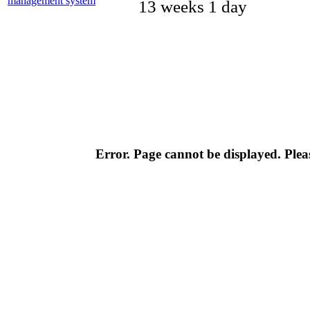
13 weeks 1 day
Error. Page cannot be displayed. Pleas