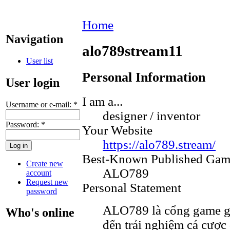
Home
Navigation
alo789stream11
User list
Personal Information
User login
I am a...
Username or e-mail:
*
designer / inventor
Password:
*
Your Website
https://alo789.stream/
Best-Known Published Gam
Create new
ALO789
account
Request new
Personal Statement
password
ALO789 là cổng game giả
Who's online
đến trải nghiệm cá cược 