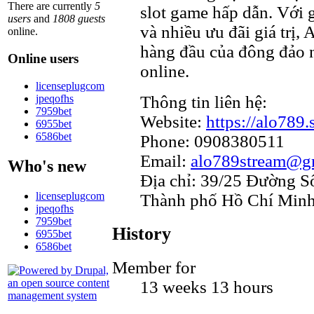
There are currently
5
slot game hấp dẫn. Với g
users
and
1808 guests
và nhiều ưu đãi giá trị
online.
hàng đầu của đông đảo ng
Online users
online.
licenseplugcom
jpeqofhs
Thông tin liên hệ:
7959bet
Website:
https://alo789.
6955bet
6586bet
Phone: 0908380511
Email:
alo789stream@g
Who's new
Địa chỉ: 39/25 Đường S
licenseplugcom
Thành phố Hồ Chí Minh
jpeqofhs
7959bet
History
6955bet
6586bet
Member for
13 weeks 13 hours