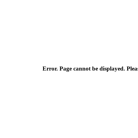
Error. Page cannot be displayed. Pleas