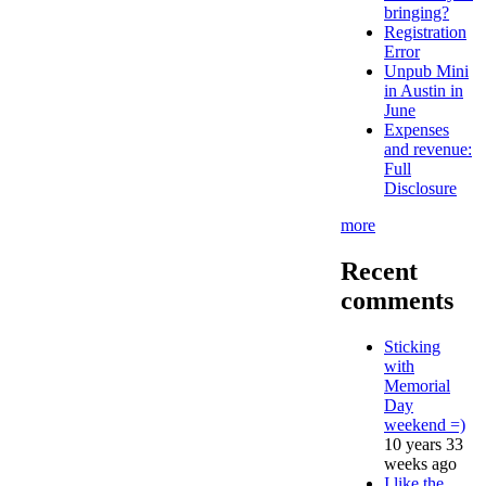
bringing?
Registration
Error
Unpub Mini
in Austin in
June
Expenses
and revenue:
Full
Disclosure
more
Recent
comments
Sticking
with
Memorial
Day
weekend =)
10 years 33
weeks ago
I like the