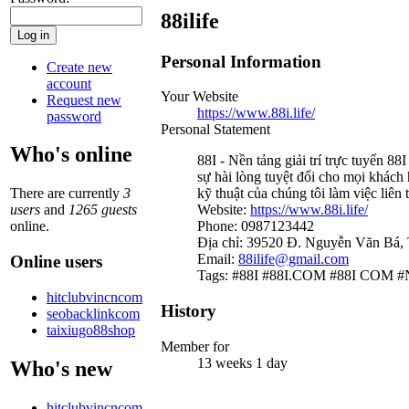
88ilife
Personal Information
Create new
account
Your Website
Request new
https://www.88i.life/
password
Personal Statement
Who's online
88I - Nền tảng giải trí trực tuyến 
sự hài lòng tuyệt đối cho mọi khách
There are currently
3
kỹ thuật của chúng tôi làm việc liên
users
and
1265 guests
Website:
https://www.88i.life/
online.
Phone: 0987123442
Địa chỉ: 39520 Đ. Nguyễn Văn Bá,
Email:
88ilife@gmail.com
Online users
Tags: #88I #88I.COM #88I COM
hitclubvincncom
History
seobacklinkcom
taixiugo88shop
Member for
13 weeks 1 day
Who's new
hitclubvincncom