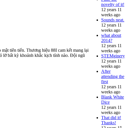
novelty of it!
12 years 11
weeks ago
Sounds neat.
12 years 11
weeks ago
what about
2014?
12 years 11
 mật tiên tiến. Thương hiệu 88I cam kết mang lại
weeks ago
 lỡ bất kỳ khoảnh khắc kịch tính nào. Đội ngũ
STEMginery
12 years 11
weeks ago
After
attending the
first
12 years 11
weeks ago
Blank White
Dice
12 years 11
weeks ago
That did it!
Thanks!
12 years 15