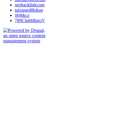
seobacklinkcom
taixiugo88shop
ijbjbkcz
789Club68proV