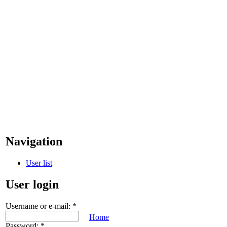
Navigation
User list
User login
Username or e-mail:
*
Home
Password:
*