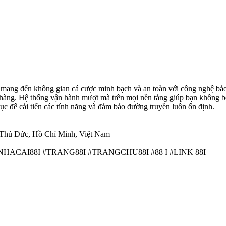
88I mang đến không gian cá cược minh bạch và an toàn với công nghệ bảo
 hàng. Hệ thống vận hành mượt mà trên mọi nền tảng giúp bạn không bỏ
 tục để cải tiến các tính năng và đảm bảo đường truyền luôn ổn định.
 Thủ Đức, Hồ Chí Minh, Việt Nam
 #NHACAI88I #TRANG88I #TRANGCHU88I #88 I #LINK 88I