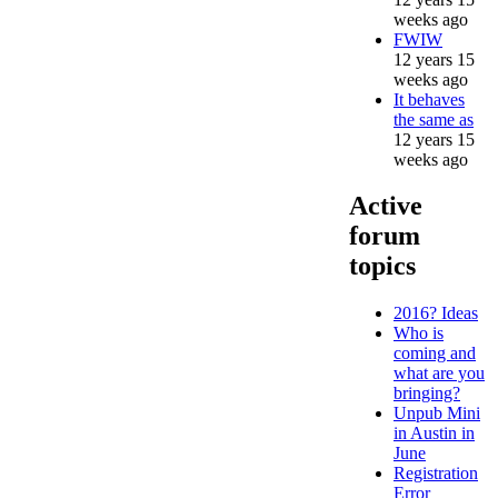
weeks ago
FWIW
12 years 15
weeks ago
It behaves
the same as
12 years 15
weeks ago
Active
forum
topics
2016? Ideas
Who is
coming and
what are you
bringing?
Unpub Mini
in Austin in
June
Registration
Error