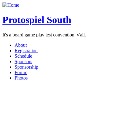
Protospiel South
It's a board game play test convention, y'all.
About
Registration
Schedule
Sponsors
Sponsorship
Forum
Photos