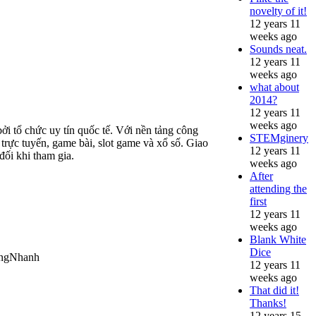
novelty of it!
12 years 11
weeks ago
Sounds neat.
12 years 11
weeks ago
what about
2014?
12 years 11
weeks ago
i tổ chức uy tín quốc tế. Với nền tảng công
STEMginery
trực tuyến, game bài, slot game và xổ số. Giao
12 years 11
đối khi tham gia.
weeks ago
After
attending the
first
12 years 11
weeks ago
Blank White
Dice
ởngNhanh
12 years 11
weeks ago
That did it!
Thanks!
12 years 15