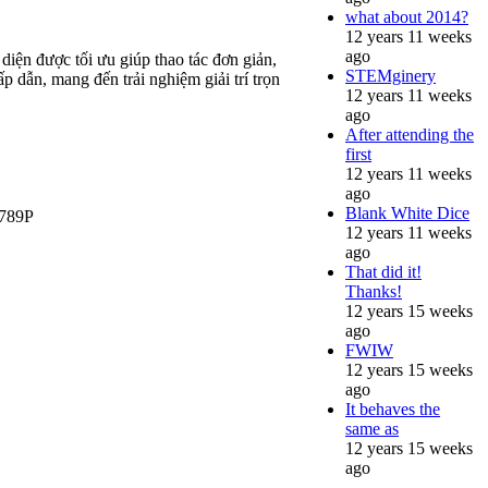
what about 2014?
12 years 11 weeks
ago
iện được tối ưu giúp thao tác đơn giản,
STEMginery
dẫn, mang đến trải nghiệm giải trí trọn
12 years 11 weeks
ago
After attending the
first
12 years 11 weeks
ago
Blank White Dice
k789P
12 years 11 weeks
ago
That did it!
Thanks!
12 years 15 weeks
ago
FWIW
12 years 15 weeks
ago
It behaves the
same as
12 years 15 weeks
ago