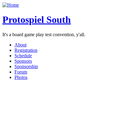
Protospiel South
It's a board game play test convention, y'all.
About
Registration
Schedule
Sponsors
Sponsorship
Forum
Photos