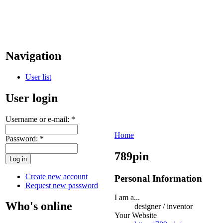
Navigation
User list
User login
Username or e-mail:
*
Home
Password:
*
789pin
Create new account
Personal Information
Request new password
I am a...
Who's online
designer / inventor
Your Website