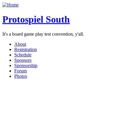
Protospiel South
It's a board game play test convention, y'all.
About
Registration
Schedule
Sponsors
Sponsorship
Forum
Photos