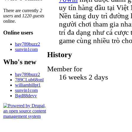
uy tín hàng đầu tại Việ
There are currently
2
Nền tảng duy trì đường l
users
and
1220 guests
online.
người chơi tham gia nha
trí đa dạng như cá cược t
Online users
game cùng nhiều trò chơ
bay789buzz2
sunvin1com
History
Who's new
Member for
bay789buzz2
16 weeks 2 days
789CLub68onl
williamhillpt1
sunvin1com
Bgd88devv