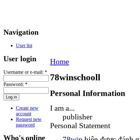
Navigation
User list
User login
Home
Username or e-mail:
*
78winschooll
Password:
*
Personal Information
I am a...
Create new
account
publisher
Request new
Personal Statement
password
Who's online
78win
hiện được đánh gi