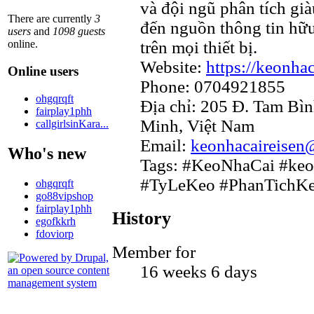
và đội ngũ phân tích gi
There are currently
3
đến nguồn thông tin hữu 
users
and
1098 guests
online.
trên mọi thiết bị.
Website:
https://keonhac
Online users
Phone: 0704921855
ohgqrqft
Địa chỉ: 205 Đ. Tam Bì
fairplay1phh
Minh, Việt Nam
callgirlsinKara...
Email:
keonhacaireisen
Who's new
Tags: #KeoNhaCai #ke
#TyLeKeo #PhanTich
ohgqrqft
go88vipshop
fairplay1phh
History
egofkkrh
fdoviorp
Member for
16 weeks 6 days