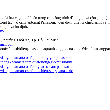
 là lựa chọn phổ biến trong các công trình dân dụng và công nghiệp n
ông tắc – ổ cắm, aptomat Panasonic, đèn điện, thiết bị chiếu sáng và 
ệu quả và ổn định.
om/
3, phường Thới An, Tp. Hồ Chí Minh
mail.com
nic #thietbidienpanasonic #quatthonggiopanasonic #denchieusangpan
://dangkhoamart.com/quat-thong-gio-panasonic
://dangkhoamart.com/quat-thong-gio-mitsubishi
://dangkhoamart.com/cong-tac-o-cam-panasonic
://dangkhoamart.com/den-chieu-sang-panasonic