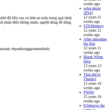
weeks ago
what about
2014?
12 years 11
hờ độ bền cao và tính an toàn trong quá trình
weeks ago
giải pháp điện thông minh, người dùng dễ dàng
STEMginery
12 years 11
weeks ago
After attending
the first
12 years 11
asonic #quatthonggiomitsubishi
weeks ago
Blank White
Dice
12 years 12
weeks ago
That did it!
Thanks!
12 years 16
weeks ago
FWIW
12 years 16
weeks ago
It behaves the
same as