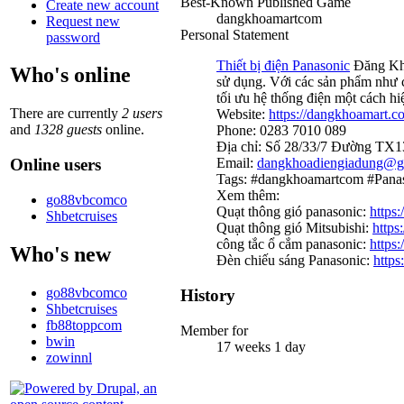
Best-Known Published Game
Create new account
dangkhoamartcom
Request new
Personal Statement
password
Thiết bị điện Panasonic
Đăng Khoa
Who's online
sử dụng. Với các sản phẩm như c
tối ưu hệ thống điện một cách hi
There are currently
2 users
Website:
https://dangkhoamart.c
and
1328 guests
online.
Phone: 0283 7010 089
Địa chỉ: Số 28/33/7 Đường TX1
Online users
Email:
dangkhoadiengiadung@g
Tags: #dangkhoamartcom #Panaso
Xem thêm:
go88vbcomco
Quạt thông gió panasonic:
https
Shbetcruises
Quạt thông gió Mitsubishi:
https
công tắc ổ cắm panasonic:
https
Who's new
Đèn chiếu sáng Panasonic:
https
go88vbcomco
History
Shbetcruises
fb88toppcom
Member for
bwin
17 weeks 1 day
zowinnl