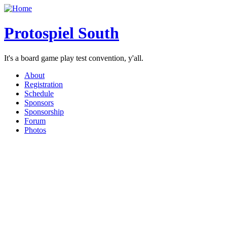
Protospiel South
It's a board game play test convention, y'all.
About
Registration
Schedule
Sponsors
Sponsorship
Forum
Photos