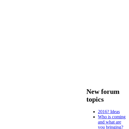
New forum
topics
2016? Ideas
Who is coming
and what are
you bringing?