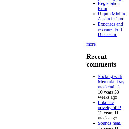
Registration
Error
Unpub Mini in
Austin in June
Expenses and
revenue: Full
Disclosure
more
Recent
comments
Sticking with
Memorial Day
weekend =)
10 years 33
weeks ago
I like the
novelty of it!
12 years 11
weeks ago
Sounds neat.
12 years 11