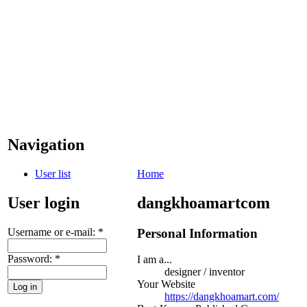
Navigation
User list
Home
User login
dangkhoamartcom
Username or e-mail:
*
Personal Information
Password:
*
I am a...
designer / inventor
Your Website
https://dangkhoamart.com/