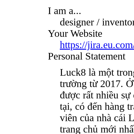
I am a...
designer / invento
Your Website
https://jira.eu.com
Personal Statement
Luck8 là một trong
trường từ 2017. Ở
được rất nhiều sự
tại, có đến hàng 
viên của nhà cái L
trang chủ mới nhất