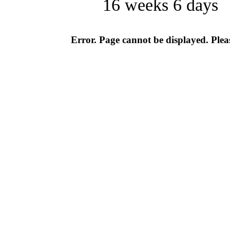
16 weeks 6 days
Error. Page cannot be displayed. Pleas