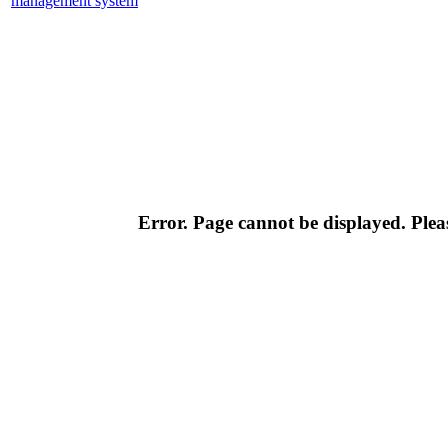
Error. Page cannot be displayed. Pleas