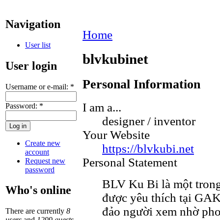
Navigation
Home
User list
blvkubinet
User login
Personal Information
Username or e-mail:
*
I am a...
Password:
*
designer / inventor
Your Website
Create new
https://blvkubi.net
account
Personal Statement
Request new
password
BLV Ku Bi là một trong
Who's online
được yêu thích tại GA
đảo người xem nhờ pho
There are currently
8
users
and
1299 guests