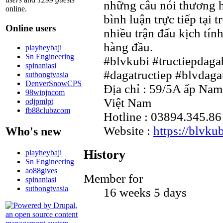
những câu nói thương 
online.
bình luận trực tiếp tại
Online users
nhiều trận đấu kịch tín
hàng đầu.
playheybaji
Sn Engineering
#blvkubi #tructiepdaga
spinaniasi
#dagatructiep #blvdaga
sutbongtvasia
DenverSnowCPS
Địa chỉ : 59/5A ấp Na
98winjncom
Việt Nam
odjpmlpt
fb88clubzcom
Hotline : 03894.345.86
Website :
https://blvkub
Who's new
History
playheybaji
Sn Engineering
ao88gives
Member for
spinaniasi
sutbongtvasia
16 weeks 5 days